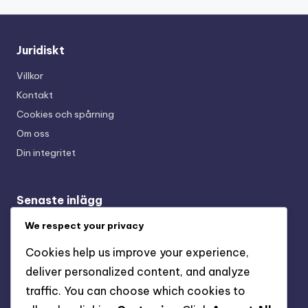
Juridiskt
Villkor
Kontakt
Cookies och spårning
Om oss
Din integritet
Senaste inlägg
Real Racing 3 Special Event Priser: Unika utmaningar,
We respect your privacy
Spelarengagemang, Evenemangsbelöningar
Cookies help us improve your experience,
Tidsbegränsade evenemangspriser i Real Racing 3:
deliver personalized content, and analyze
Evenemangshistorik, Prisutdelningar, Spelarfeedback
traffic. You can choose which cookies to
Real Racing 3 Gåvopaketspårning: Optimera krav, Dela