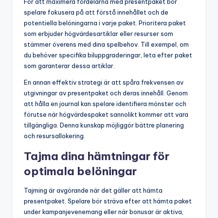
För att maximera fördelarna med presentpaket bör
spelare fokusera på att förstå innehållet och de
potentiella belöningarna i varje paket. Prioritera paket
som erbjuder högvärdesartiklar eller resurser som
stämmer överens med dina spelbehov. Till exempel, om
du behöver specifika biluppgraderingar, leta efter paket
som garanterar dessa artiklar.
En annan effektiv strategi är att spåra frekvensen av
utgivningar av presentpaket och deras innehåll. Genom
att hålla en journal kan spelare identifiera mönster och
förutse när högvärdespaket sannolikt kommer att vara
tillgängliga. Denna kunskap möjliggör bättre planering
och resursallokering.
Tajma dina hämtningar för
optimala belöningar
Tajming är avgörande när det gäller att hämta
presentpaket. Spelare bör sträva efter att hämta paket
under kampanjevenemang eller när bonusar är aktiva,