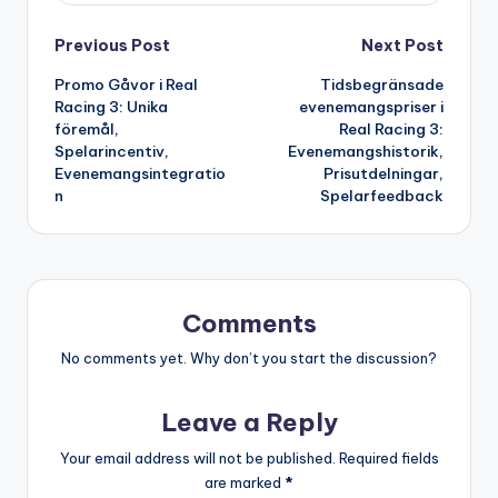
Post
Previous Post
Next Post
Promo Gåvor i Real
Tidsbegränsade
navigation
Racing 3: Unika
evenemangspriser i
föremål,
Real Racing 3:
Spelarincentiv,
Evenemangshistorik,
Evenemangsintegratio
Prisutdelningar,
n
Spelarfeedback
Comments
No comments yet. Why don’t you start the discussion?
Leave a Reply
Your email address will not be published.
Required fields
are marked
*