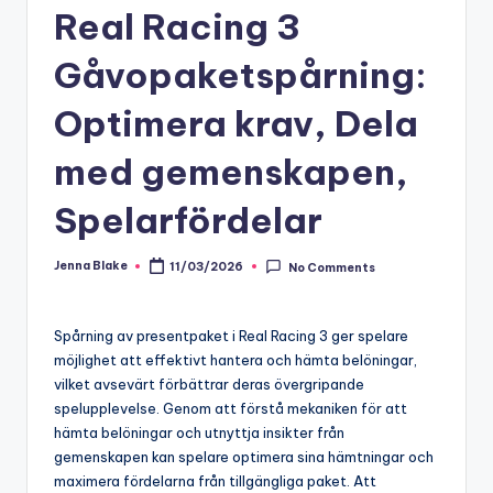
Real Racing 3
Gåvopaketspårning:
Optimera krav, Dela
med gemenskapen,
Spelarfördelar
Jenna Blake
11/03/2026
No Comments
Posted
by
Spårning av presentpaket i Real Racing 3 ger spelare
möjlighet att effektivt hantera och hämta belöningar,
vilket avsevärt förbättrar deras övergripande
spelupplevelse. Genom att förstå mekaniken för att
hämta belöningar och utnyttja insikter från
gemenskapen kan spelare optimera sina hämtningar och
maximera fördelarna från tillgängliga paket. Att