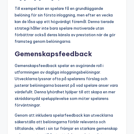
Till exempel kan en spelare få en grundläggande
belöning för sin första inloggning, men efter en vecka
kan de låsa upp ett högvärdigt föremål. Denna tierade
strategi håller inte bara spelare motiverade utan
förbättrar också deras känsla av prestation när de gör
framsteg genom belöningarna.
Gemenskapsfeedback
Gemenskapsfeedback spelar en avgörande roll i
utformningen av dagliga inloggningsbelöningar.
Utvecklarna lyssnar ofta på spelarens förslag och
justerar belöningarna baserat på vad spelare anser vara
värdefullt. Denna lyhördhet hjälper till att skapa en mer
skräddarsydd spelupplevelse som möter spelarens
förväntningar.
Genom att inkludera spelarfeedback kan utvecklarna
säkerställa att belöningarna förblir relevanta och
tilltalande, vilket i sin tur främjar en starkare gemenskap