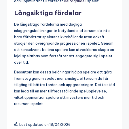
och uppmuntrar till fortsatt
deltagande i
spelet.
Långsiktiga fördelar
De långsiktiga fördelarna med dagliga
inloggningsbelöningar är betydande, eftersom de inte
bara förbättrar spelarens kvarhållande utan också
stödjer den övergripande progressionen i spelet. Genom
att konsekvent belöna spelare kan utvecklarna skapa en
lojal spelarbas som fortsätter att engagera sig i spelet
över tid.
Dessutom kan dessa belöningar hjälpa spelare att göra
framsteg genom spelet mer smidigt, eftersom de får
tillgång till bättre fordon och uppgraderingar. Detta stöd
kan leda till en mer tillfredsställande spelupplevelse,
vilket uppmuntrar spelare att investera mer tid och
resurser i spelet.
Last updated on 18/04/2026