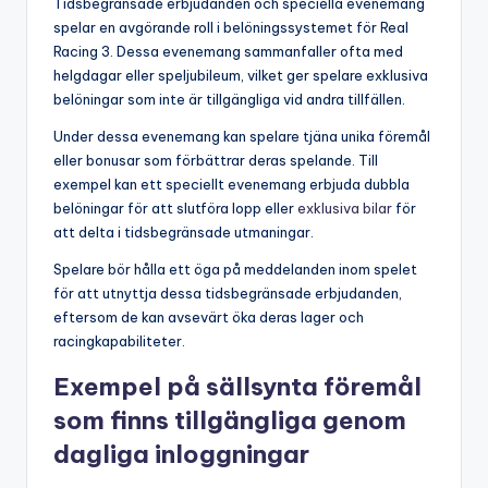
Tidsbegränsade erbjudanden och speciella evenemang
spelar en avgörande roll i belöningssystemet för Real
Racing 3. Dessa evenemang sammanfaller ofta med
helgdagar eller speljubileum, vilket ger spelare exklusiva
belöningar som inte är tillgängliga vid andra tillfällen.
Under dessa evenemang kan spelare tjäna unika föremål
eller bonusar som förbättrar deras spelande. Till
exempel kan ett speciellt evenemang erbjuda dubbla
belöningar för att slutföra lopp eller
exklusiva bilar
för
att delta i tidsbegränsade utmaningar.
Spelare bör hålla ett öga på meddelanden inom spelet
för att utnyttja dessa tidsbegränsade erbjudanden,
eftersom de kan avsevärt öka deras lager och
racingkapabiliteter.
Exempel på sällsynta föremål
som finns tillgängliga genom
dagliga inloggningar