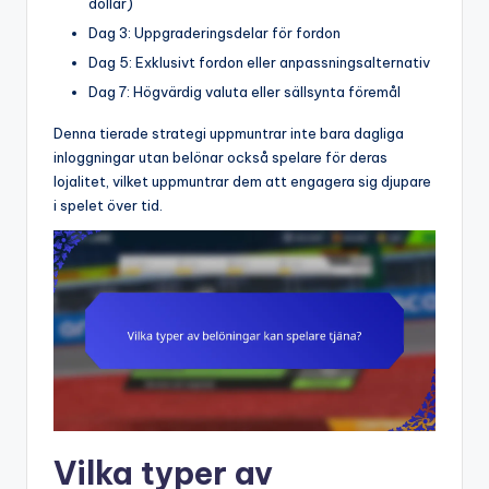
dollar)
Dag 3: Uppgraderingsdelar för fordon
Dag 5: Exklusivt fordon eller anpassningsalternativ
Dag 7: Högvärdig valuta eller sällsynta föremål
Denna tierade strategi uppmuntrar inte bara dagliga
inloggningar utan belönar också spelare för deras
lojalitet, vilket uppmuntrar dem att engagera sig djupare
i spelet över tid.
Vilka typer av