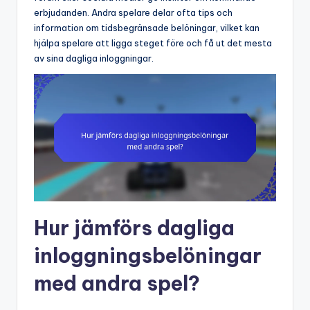
erbjudanden. Andra spelare delar ofta tips och
information om tidsbegränsade belöningar, vilket kan
hjälpa spelare att ligga steget före och få ut det mesta
av sina dagliga inloggningar.
Hur jämförs dagliga
inloggningsbelöningar
med andra spel?