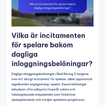
Vilka är incitamenten
för spelare bakom
dagliga
inloggningsbelöningar?
Dagliga inloggningsbelöningar i Real Racing 3 fungerar
som ett viktigt incitament för spelare, vilket uppmuntrar
regelbundet engagemang i spelet. Dessa belöningar
inkluderar ofta sällsynta föremål, valuta och
tidsbegränsade erbjudanden som förbättrar
spelupplevelsen och stödjer spelarens progression.