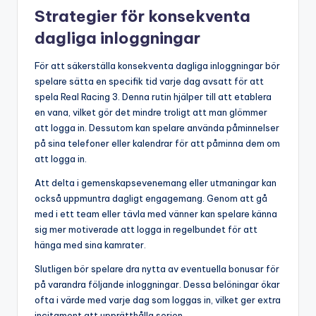
Strategier för konsekventa
dagliga inloggningar
För att säkerställa konsekventa dagliga inloggningar bör
spelare sätta en specifik tid varje dag avsatt för att
spela Real Racing 3. Denna rutin hjälper till att etablera
en vana, vilket gör det mindre troligt att man glömmer
att logga in. Dessutom kan spelare använda påminnelser
på sina telefoner eller kalendrar för att påminna dem om
att logga in.
Att delta i gemenskapsevenemang eller utmaningar kan
också uppmuntra dagligt engagemang. Genom att gå
med i ett team eller tävla med vänner kan spelare känna
sig mer motiverade att logga in regelbundet för att
hänga med sina kamrater.
Slutligen bör spelare dra nytta av eventuella bonusar för
på varandra följande inloggningar. Dessa belöningar ökar
ofta i värde med varje dag som loggas in, vilket ger extra
incitament att upprätthålla serien.