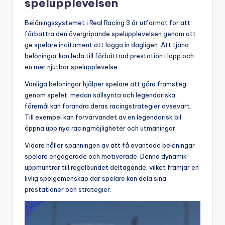
spelupplevelsen
Belöningssystemet i Real Racing 3 är utformat för att
förbättra den övergripande spelupplevelsen genom att
ge spelare incitament att logga in dagligen. Att tjäna
belöningar kan leda till förbättrad prestation i lopp och
en mer njutbar spelupplevelse.
Vanliga belöningar hjälper spelare att göra framsteg
genom spelet, medan sällsynta och legendariska
föremål kan förändra deras racingstrategier avsevärt.
Till exempel kan förvärvandet av en legendarisk bil
öppna upp nya racingmöjligheter och utmaningar.
Vidare håller spänningen av att få oväntade belöningar
spelare engagerade och motiverade. Denna dynamik
uppmuntrar till regelbundet deltagande, vilket främjar en
livlig spelgemenskap där spelare kan dela sina
prestationer och strategier.