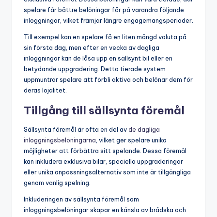
spelare får bättre belöningar för på varandra följande
inloggningar, vilket främjar längre engagemangsperioder.
Till exempel kan en spelare få en liten mängd valuta på
sin första dag, men efter en vecka av dagliga
inloggningar kan de låsa upp en sällsynt bil eller en
betydande uppgradering. Detta tierade system
uppmuntrar spelare att förbli aktiva och belönar dem för
deras lojalitet.
Tillgång till sällsynta föremål
Sällsynta föremål är ofta en del av
de dagliga
inloggningsbelöningarna
, vilket ger spelare unika
möjligheter att förbättra sitt spelande. Dessa föremål
kan inkludera exklusiva bilar, speciella uppgraderingar
eller unika anpassningsalternativ som inte är tillgängliga
genom vanlig spelning.
Inkluderingen av sällsynta föremål som
inloggningsbelöningar skapar en känsla av brådska och