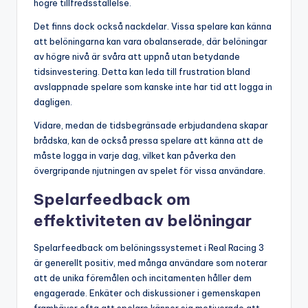
högre tillfredsställelse.
Det finns dock också nackdelar. Vissa spelare kan känna
att belöningarna kan vara obalanserade, där belöningar
av högre nivå är svåra att uppnå utan betydande
tidsinvestering. Detta kan leda till frustration bland
avslappnade spelare som kanske inte har tid att logga in
dagligen.
Vidare, medan de tidsbegränsade erbjudandena skapar
brådska, kan de också pressa spelare att känna att de
måste logga in varje dag, vilket kan påverka den
övergripande njutningen av spelet för vissa användare.
Spelarfeedback om
effektiviteten av belöningar
Spelarfeedback om belöningssystemet i Real Racing 3
är generellt positiv, med många användare som noterar
att de unika föremålen och incitamenten håller dem
engagerade. Enkäter och diskussioner i gemenskapen