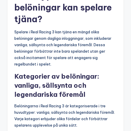
belöningar kan spelare
tjäna?
Spelare i Real Racing 3 kan tjäna en mängd olika
belöningar genom dagliga inloggningar, som inkluderar
vanliga, sällsynta och legendariska föremål. Dessa
belöningar förbättrar inte bara spelandet utan ger
också incitament för spelare att engagera sig
regelbundet i spelet.
Kategorier av belöningar:
vanliga, sällsynta och
legendariska föremål
Belöningarna i Real Racing 3 är kategoriserade i tre
huvudtyper: vanliga, sällsynta och legendariska föremål.
Varje kategori erbjuder olika fördelar och förbättrar
spelarens upplevelse på unika sätt.