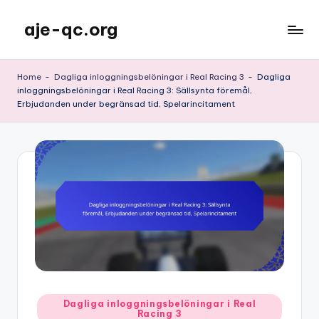
aje-qc.org
Skip
to
content
Home
-
Dagliga inloggningsbelöningar i Real Racing 3
-
Dagliga
inloggningsbelöningar i Real Racing 3: Sällsynta föremål,
Erbjudanden under begränsad tid, Spelarincitament
Posted
Dagliga inloggningsbelöningar i Real
Racing 3
in