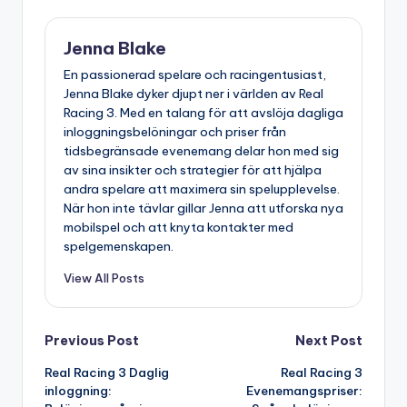
Jenna Blake
En passionerad spelare och racingentusiast,
Jenna Blake dyker djupt ner i världen av Real
Racing 3. Med en talang för att avslöja dagliga
inloggningsbelöningar och priser från
tidsbegränsade evenemang delar hon med sig
av sina insikter och strategier för att hjälpa
andra spelare att maximera sin spelupplevelse.
När hon inte tävlar gillar Jenna att utforska nya
mobilspel och att knyta kontakter med
spelgemenskapen.
View All Posts
Post
Previous Post
Next Post
Real Racing 3 Daglig
Real Racing 3
navigation
inloggning:
Evenemangspriser: