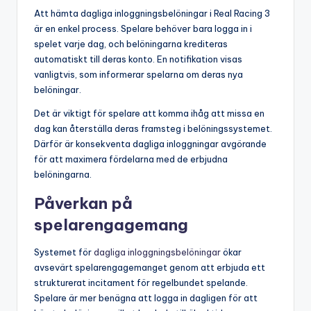
Att hämta dagliga inloggningsbelöningar i Real Racing 3
är en enkel process. Spelare behöver bara logga in i
spelet varje dag, och belöningarna krediteras
automatiskt till deras konto. En notifikation visas
vanligtvis, som informerar spelarna om deras nya
belöningar.
Det är viktigt för spelare att komma ihåg att missa en
dag kan återställa deras framsteg i belöningssystemet.
Därför är konsekventa dagliga inloggningar avgörande
för att maximera fördelarna med de erbjudna
belöningarna.
Påverkan på
spelarengagemang
Systemet för
dagliga inloggningsbelöningar
ökar
avsevärt spelarengagemanget genom att erbjuda ett
strukturerat incitament för regelbundet spelande.
Spelare är mer benägna att logga in dagligen för att