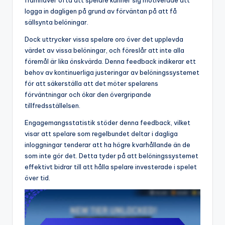
framhäver ofta att spelare känner sig motiverade att
logga in dagligen på grund av förväntan på att få
sällsynta belöningar.
Dock uttrycker vissa spelare oro över det upplevda
värdet av vissa belöningar, och föreslår att inte alla
föremål är lika önskvärda. Denna feedback indikerar ett
behov av kontinuerliga justeringar av belöningssystemet
för att säkerställa att det möter spelarens
förväntningar och ökar den övergripande
tillfredsställelsen.
Engagemangsstatistik stöder denna feedback, vilket
visar att spelare som regelbundet deltar i dagliga
inloggningar tenderar att ha högre kvarhållande än de
som inte gör det. Detta tyder på att belöningssystemet
effektivt bidrar till att hålla spelare investerade i spelet
över tid.