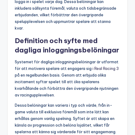
logga in i spelet varje dag. Dessa belöningar kan
inkludera sällsynta föremål, valuta och tidsbegränsade
erbjudanden, vilket förbättrar den övergripande
spelupplevelsen och uppmuntrar spelare att stanna
kvar.
Definition och syfte med
dagliga inloggningsbelöningar
Systemet för dagliga inloggningsbelöningar är utformat
för att motivera spelare att engagera sig
i Real Racing 3
på en regelbunden basis. Genom att erbjuda olika
incitament syftar spelet till att öka spelarens
kvarhållande och förbättra den övergripande njutningen
av racingupplevelsen.
Dessa belöningar kan variera i typ och värde, från in-
game valuta till exklusiva föremål som inte lätt kan
erhållas genom vanlig spelning. Syftet är att skapa en
känsla av progression och belöna lojalitet, vilket får
spelarna att känna sig värderade för sitt engagemang.