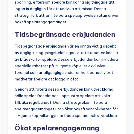
spänning, eftersom spelare kan känna sig tvingade att
logga in dagligen för att undvika att missa. Denna
strategi förbättrar inte bara spelupplevelsen utan driver
också spelarengagemanget.
Tidsbegränsade erbjudanden
Tidsbegränsade erbjudanden är en annan viktig aspekt
av dagliga inloggningsbelöningar, vilket skapar en känsla
av brådska för spelare. Dessa erbjudanden kan inkludera
speciella rabatter på in-game köp eller exklusiva
föremål som är tillgängliga under en kort period, vilket
motiverar spelare att logga in ofta.
Genom att rotera dessa erbjudanden kan utvecklarna
hålla spelet fräscht och uppmuntra spelare att kolla
tillbaka regelbundet. Denna strategi ökar inte bara
spelarengagemanget utan ökar också sannolikheten för
in-game köp, vilket gynnar både spelare och utvecklare.
Ökat spelarengagemang